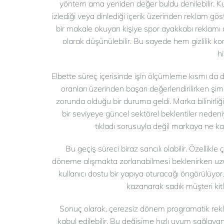
yöntem ama yeniden değer buldu denilebilir. Kul
izlediği veya dinlediği içerik üzerinden reklam göste
bir makale okuyan kişiye spor ayakkabı reklamı
olarak düşünülebilir. Bu sayede hem gizlilik k
h
Elbette süreç içerisinde işin ölçümleme kısmı da
oranları üzerinden başarı değerlendirilirken ş
zorunda olduğu bir duruma geldi. Marka bilinirliğ
bir seviyeye güncel sektörel beklentiler nedeniyl
tıkladı sorusuyla değil markaya ne k
Bu geçiş süreci biraz sancılı olabilir. Özellikl
döneme alışmakta zorlanabilmesi beklenirken uzu
kullanıcı dostu bir yapıya oturacağı öngörülüyor.
kazanarak sadık müşteri kitl
Sonuç olarak, çerezsiz dönem programatik reklamc
kabul edilebilir. Bu değişime hızlı uyum sağlayan