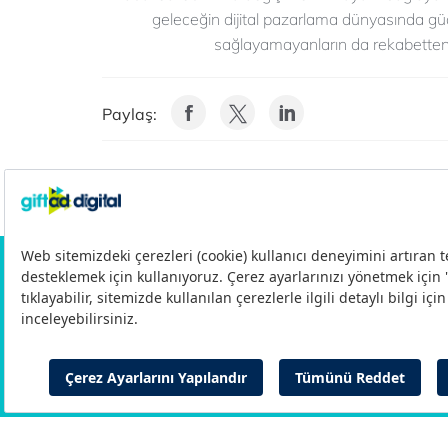
geleceğin dijital pazarlama dünyasında gü
sağlayamayanların da rekabetten 
Paylaş:
Gizlilik Politikası
Aydınlatma Metni
Çerez 
© 2011-2026 Gift