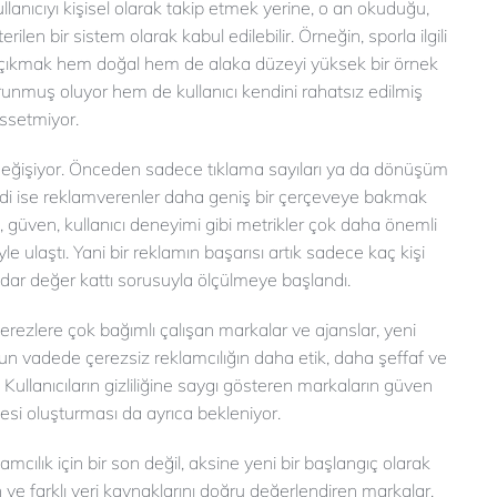
lanıcıyı kişisel olarak takip etmek yerine, o an okuduğu,
rilen bir sistem olarak kabul edilebilir. Örneğin, sporla ilgili
 çıkmak hem doğal hem de alaka düzeyi yüksek bir örnek
orunmuş oluyor hem de kullanıcı kendini rahatsız edilmiş
issetmiyor.
 değişiyor. Önceden sadece tıklama sayıları ya da dönüşüm
imdi ise reklamverenler daha geniş bir çerçeveye bakmak
i, güven, kullanıcı deneyimi gibi metrikler çok daha önemli
e ulaştı. Yani bir reklamın başarısı artık sadece kaç kişi
adar değer kattı sorusuyla ölçülmeye başlandı.
e çerezlere çok bağımlı çalışan markalar ve ajanslar, yeni
n vadede çerezsiz reklamcılığın daha etik, daha şeffaf ve
 Kullanıcıların gizliliğine saygı gösteren markaların güven
esi oluşturması da ayrıca bekleniyor.
ılık için bir son değil, aksine yeni bir başlangıç olarak
 ve farklı veri kaynaklarını doğru değerlendiren markalar,