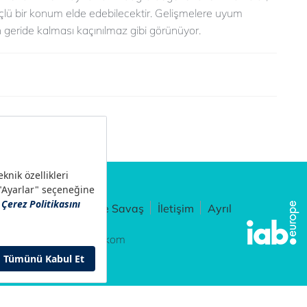
çlü bir konum elde edebilecektir. Gelişmelere uyum
geride kalması kaçınılmaz gibi görünüyor.
Ayarları
Sahtecilikle Savaş
İletişim
Ayrıl
ad Digital - Türk Telekom