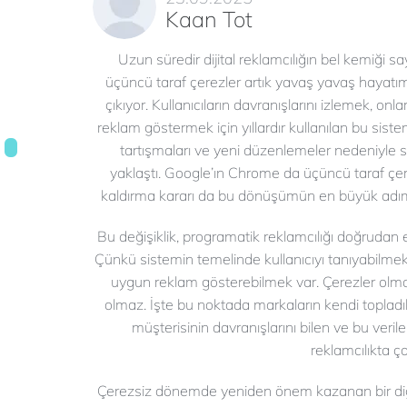
Kaan Tot
Uzun süredir dijital reklamcılığın bel kemiği sa
üçüncü taraf çerezler artık yavaş yavaş hayatı
çıkıyor. Kullanıcıların davranışlarını izlemek, onla
reklam göstermek için yıllardır kullanılan bu sistem
tartışmaları ve yeni düzenlemeler nedeniyle 
yaklaştı. Google’ın Chrome da üçüncü taraf çer
kaldırma kararı da bu dönüşümün en büyük adım
Bu değişiklik, programatik reklamcılığı doğrudan et
Çünkü sistemin temelinde kullanıcıyı tanıyabilme
uygun reklam gösterebilmek var. Çerezler olma
olmaz. İşte bu noktada markaların kendi topladıklar
müşterisinin davranışlarını bilen ve bu veri
reklamcılıkta ç
Çerezsiz dönemde yeniden önem kazanan bir diğer