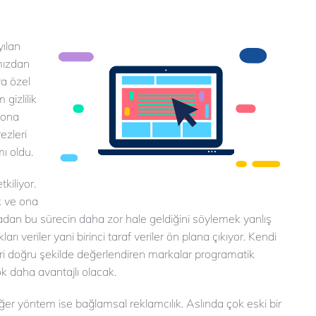
yılan
mızdan
ra özel
 gizlilik
sona
ezleri
ı oldu.
kiliyor.
k ve ona
dan bu sürecin daha zor hale geldiğini söylemek yanlış
ı veriler yani birinci taraf veriler ön plana çıkıyor. Kendi
leri doğru şekilde değerlendiren markalar programatik
ok daha avantajlı olacak.
 yöntem ise bağlamsal reklamcılık. Aslında çok eski bir