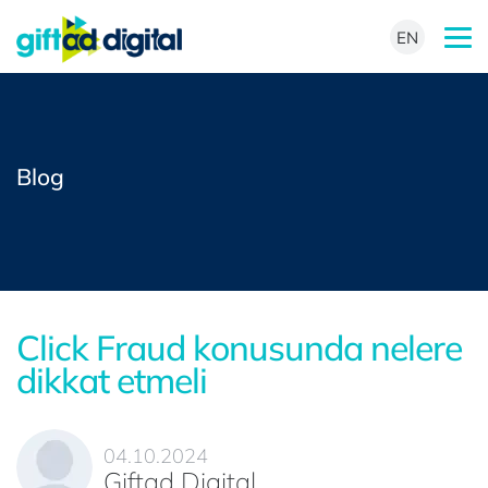
EN
Blog
Click Fraud konusunda nelere
dikkat etmeli
04.10.2024
Giftad Digital