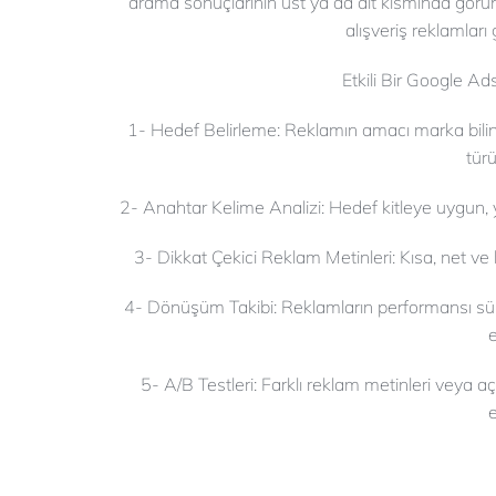
arama sonuçlarının üst ya da alt kısmında görü
alışveriş reklamları 
Etkili Bir Google Ad
1- Hedef Belirleme: Reklamın amacı marka bilini
türü
2- Anahtar Kelime Analizi: Hedef kitleye uygun, y
3- Dikkat Çekici Reklam Metinleri: Kısa, net ve ha
4- Dönüşüm Takibi: Reklamların performansı süre
e
5- A/B Testleri: Farklı reklam metinleri veya açı
e