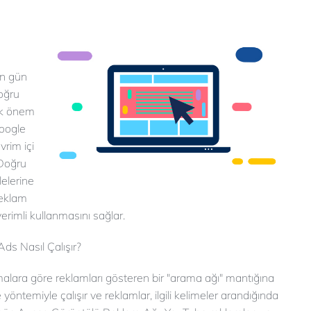
en gün
doğru
yük önem
Google
rim içi
 Doğru
lelerine
reklam
erimli kullanmasını sağlar.
ds Nasıl Çalışır?
malara göre reklamları gösteren bir "arama ağı" mantığına
öntemiyle çalışır ve reklamlar, ilgili kelimeler arandığında