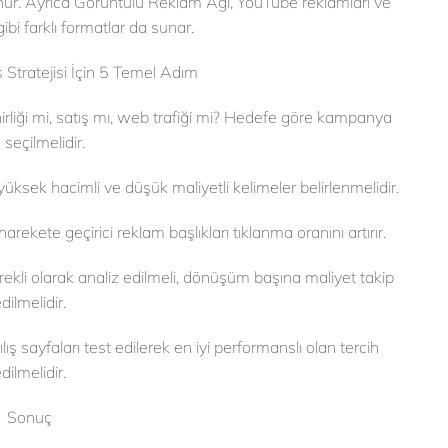
nür. Ayrıca Görüntülü Reklam Ağı, YouTube reklamları ve
gibi farklı formatlar da sunar.
s Stratejisi İçin 5 Temel Adım
rliği mi, satış mı, web trafiği mi? Hedefe göre kampanya
 seçilmelidir.
üksek hacimli ve düşük maliyetli kelimeler belirlenmelidir.
rekete geçirici reklam başlıkları tıklanma oranını artırır.
kli olarak analiz edilmeli, dönüşüm başına maliyet takip
dilmelidir.
lış sayfaları test edilerek en iyi performanslı olan tercih
dilmelidir.
Sonuç