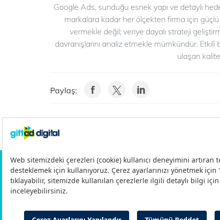
Google Ads, sunduğu esnek yapı ve detaylı hed
markalara kadar her ölçekten firma için güçlü 
vermekle değil; veriye dayalı strateji gelişt
davranışlarını analiz etmekle mümkündür. Etkili b
ulaşan kalit
Paylaş:
Gizlilik Politikası
Aydınlatma Metni
Çerez 
© 2011-2026 Gift